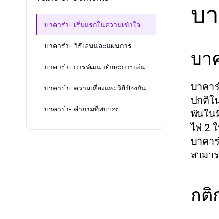
บา
บาคาร่า- เริ่มแรกในความเข้าใจ
บาคาร่า- วิธีเล่นและแผนการ
บาค
บาคาร่า- การพัฒนาทักษะการเล่น
บาคาร่
บาคาร่า- ความเสี่ยงและวิธีป้องกัน
ปกติใ
บาคาร่า- คำถามที่พบบ่อย
พันในม
ไพ่ 2 
บาคาร่
สามารถ
กติ