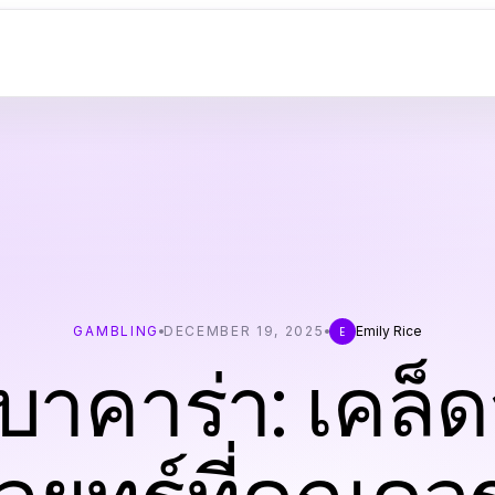
GAMBLING
DECEMBER 19, 2025
Emily Rice
E
่นบาคาร่า: เคล็