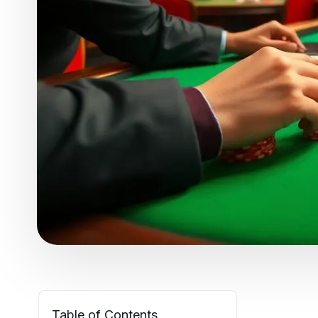
Table of Contents