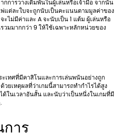
การวางเดิมพันในผู้เล่นหรือเจ้ามือ จากนั้น
ือ ไพ่แต่ละใบจะถูกนับเป็นคะแนนตามมูลค่าของ
ะไม่มีค่าและ A จะนับเป็น 1 แต้ม ผู้เล่นหรือ
นนรวมมากกว่า 9 ให้ใช้เฉพาะหลักหน่วยของ
ะเทศที่มีคาสิโนและการเล่นพนันอย่างถูก
ง ด้วยเหตุผลที่ว่าเกมนี้สามารถทำกำไรได้สูง
ด้ในเวลาอันสั้น และนับว่าเป็นหนึ่งในเกมที่มี
.
ผนการ