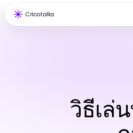
Cricotalks
วิธีเล