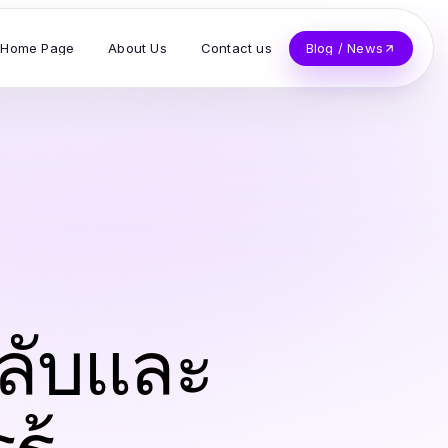
Home Page
About Us
Contact us
Blog / News
ดลับและ