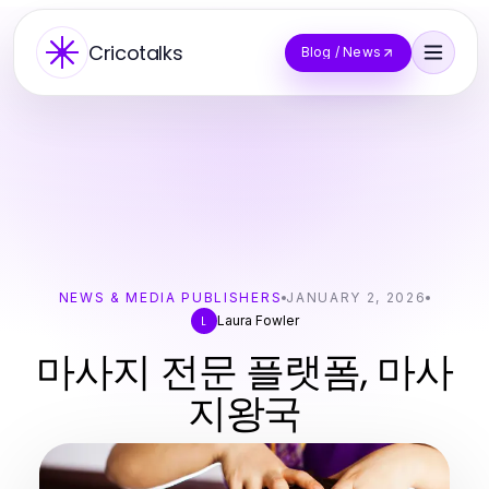
Cricotalks
Blog / News
NEWS & MEDIA PUBLISHERS
JANUARY 2, 2026
Laura Fowler
L
마사지 전문 플랫폼, 마사
지왕국