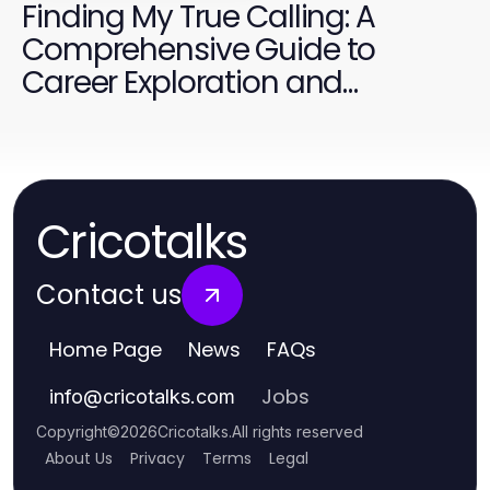
Finding My True Calling: A
Comprehensive Guide to
Career Exploration and
Fulfillment
Cricotalks
Contact us
Home Page
News
FAQs
Jobs
info
@
cricotalks.com
Copyright
©
2026
Cricotalks
.
All rights reserved
About Us
Privacy
Terms
Legal