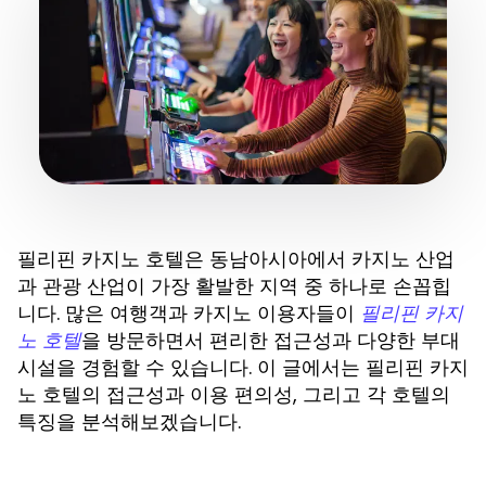
필리핀 카지노 호텔은 동남아시아에서 카지노 산업
과 관광 산업이 가장 활발한 지역 중 하나로 손꼽힙
니다. 많은 여행객과 카지노 이용자들이
필리핀 카지
을 방문하면서 편리한 접근성과 다양한 부대
노 호텔
시설을 경험할 수 있습니다. 이 글에서는 필리핀 카지
노 호텔의 접근성과 이용 편의성, 그리고 각 호텔의
특징을 분석해보겠습니다.