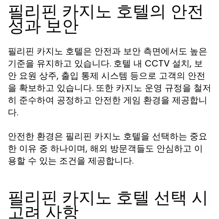
필리핀 카지노 호텔의 안전
성과 보안
필리핀 카지노 호텔은 안전과 보안 측면에서도 높은
기준을 유지하고 있습니다. 호텔 내 CCTV 설치, 보
안 요원 상주, 출입 통제 시스템 등으로 고객의 안전
을 확보하고 있습니다. 또한 카지노 운영 규정을 철저
히 준수하여 공정하고 안전한 게임 환경을 제공합니
다.
안전한 환경은 필리핀 카지노 호텔을 선택하는 중요
한 이유 중 하나이며, 해외 방문객들도 안심하고 이
용할 수 있는 조건을 제공합니다.
필리핀 카지노 호텔 선택 시
고려 사항