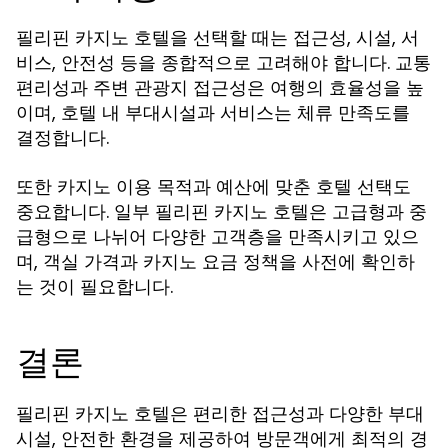
필리핀 카지노 호텔을 선택할 때는 접근성, 시설, 서
비스, 안전성 등을 종합적으로 고려해야 합니다. 교통
편리성과 주변 관광지 접근성은 여행의 효율성을 높
이며, 호텔 내 부대시설과 서비스는 체류 만족도를
결정합니다.
또한 카지노 이용 목적과 예산에 맞춘 호텔 선택도
중요합니다. 일부 필리핀 카지노 호텔은 고급형과 중
급형으로 나뉘어 다양한 고객층을 만족시키고 있으
며, 객실 가격과 카지노 요금 정책을 사전에 확인하
는 것이 필요합니다.
결론
필리핀 카지노 호텔은 편리한 접근성과 다양한 부대
시설, 안전한 환경을 제공하여 방문객에게 최적의 경