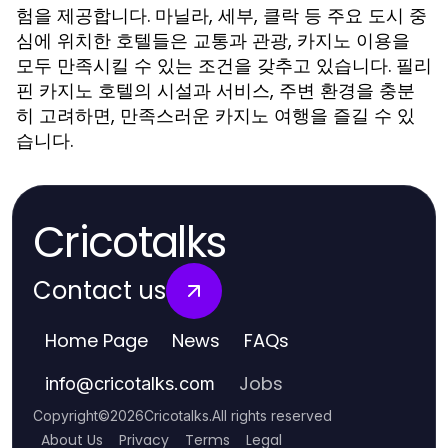
험을 제공합니다. 마닐라, 세부, 클락 등 주요 도시 중
심에 위치한 호텔들은 교통과 관광, 카지노 이용을
모두 만족시킬 수 있는 조건을 갖추고 있습니다. 필리
핀 카지노 호텔의 시설과 서비스, 주변 환경을 충분
히 고려하면, 만족스러운 카지노 여행을 즐길 수 있
습니다.
Cricotalks
Contact us
Home Page
News
FAQs
Jobs
info
@
cricotalks.com
Copyright
©
2026
Cricotalks
.
All rights reserved
About Us
Privacy
Terms
Legal