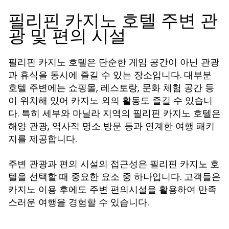
필리핀 카지노 호텔 주변 관
광 및 편의 시설
필리핀 카지노 호텔은 단순한 게임 공간이 아닌 관광
과 휴식을 동시에 즐길 수 있는 장소입니다. 대부분
호텔 주변에는 쇼핑몰, 레스토랑, 문화 체험 공간 등
이 위치해 있어 카지노 외의 활동도 즐길 수 있습니
다. 특히 세부와 마닐라 지역의 필리핀 카지노 호텔은
해양 관광, 역사적 명소 방문 등과 연계한 여행 패키
지를 제공합니다.
주변 관광과 편의 시설의 접근성은 필리핀 카지노 호
텔을 선택할 때 중요한 요소 중 하나입니다. 고객들은
카지노 이용 후에도 주변 편의시설을 활용하여 만족
스러운 여행을 경험할 수 있습니다.