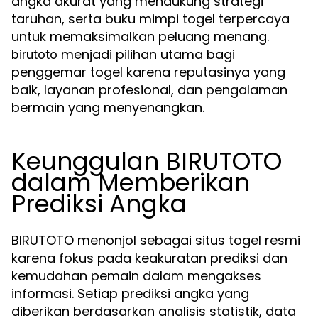
angka akurat yang mendukung strategi
taruhan, serta buku mimpi togel terpercaya
untuk memaksimalkan peluang menang.
menjadi pilihan utama bagi
birutoto
penggemar togel karena reputasinya yang
baik, layanan profesional, dan pengalaman
bermain yang menyenangkan.
Keunggulan BIRUTOTO
dalam Memberikan
Prediksi Angka
BIRUTOTO menonjol sebagai situs togel resmi
karena fokus pada keakuratan prediksi dan
kemudahan pemain dalam mengakses
informasi. Setiap prediksi angka yang
diberikan berdasarkan analisis statistik, data