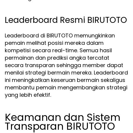
Leaderboard Resmi BIRUTOTO
Leaderboard di BIRUTOTO memungkinkan
pemain melihat posisi mereka dalam
kompetisi secara real-time. Semua hasil
permainan dan prediksi angka tercatat
secara transparan sehingga member dapat
menilai strategi bermain mereka. Leaderboard
ini meningkatkan keseruan bermain sekaligus
membantu pemain mengembangkan strategi
yang lebih efektif.
Keamanan dan Sistem
Transparan BIRUTOTO