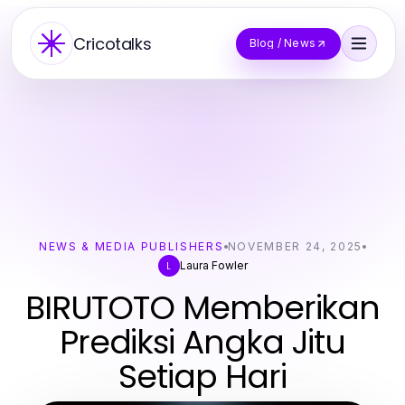
Cricotalks
Blog / News
NEWS & MEDIA PUBLISHERS
NOVEMBER 24, 2025
Laura Fowler
L
BIRUTOTO Memberikan
Prediksi Angka Jitu
Setiap Hari