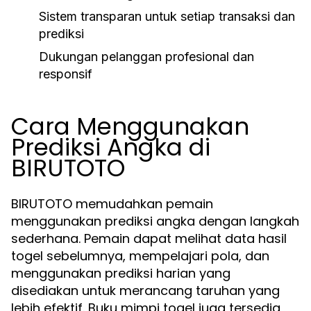
Sistem transparan untuk setiap transaksi dan
prediksi
Dukungan pelanggan profesional dan
responsif
Cara Menggunakan
Prediksi Angka di
BIRUTOTO
BIRUTOTO memudahkan pemain
menggunakan prediksi angka dengan langkah
sederhana. Pemain dapat melihat data hasil
togel sebelumnya, mempelajari pola, dan
menggunakan prediksi harian yang
disediakan untuk merancang taruhan yang
lebih efektif. Buku mimpi togel juga tersedia