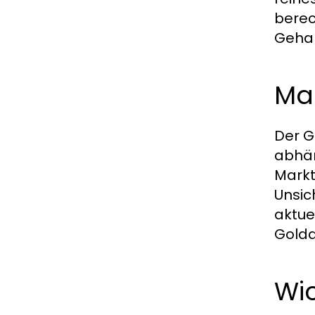
berec
Gehal
Ma
Der G
abhän
Markt
Unsic
aktue
Golda
Wic