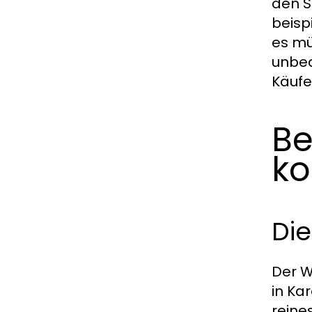
den S
beisp
es mü
unbed
Käufe
Be
k
Die
Der W
in Ka
reine