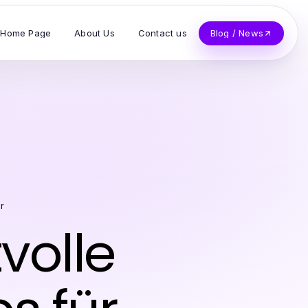
Home Page
About Us
Contact us
Blog / News
r
volle