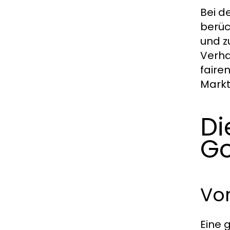
Bei d
berüc
und z
Verha
faire
Markt
Di
Go
Vo
Eine 