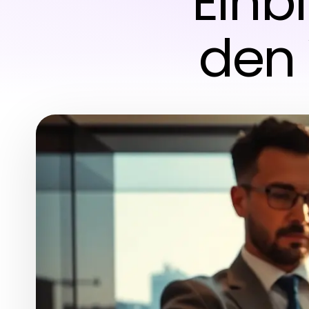
Einb
den 