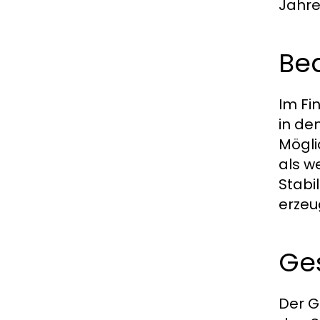
Jahre
Be
Im Fi
in de
Mögli
als w
Stabi
erzeu
Ges
Der G