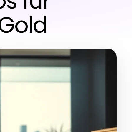
s für
 Gold