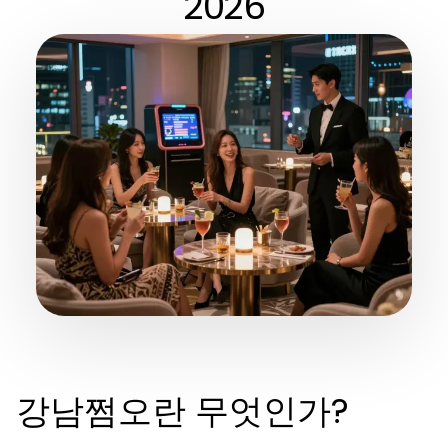
2026
강남쩜오란 무엇인가?