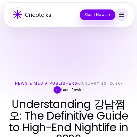
Cricotalks
Blog / News
NEWS & MEDIA PUBLISHERS
JANUARY 26, 2026
Laura Fowler
L
Understanding 강남쩜
오: The Definitive Guide
to High-End Nightlife in